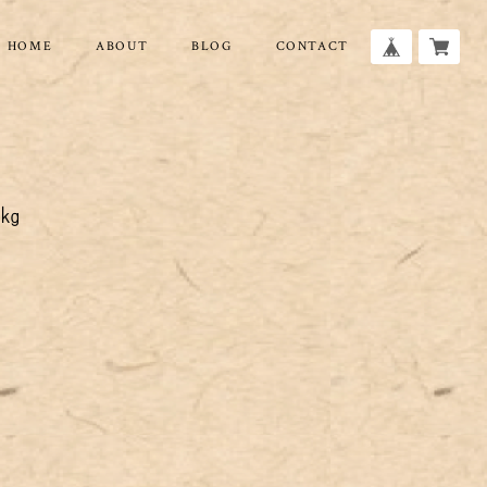
HOME
ABOUT
BLOG
CONTACT
㎏
い