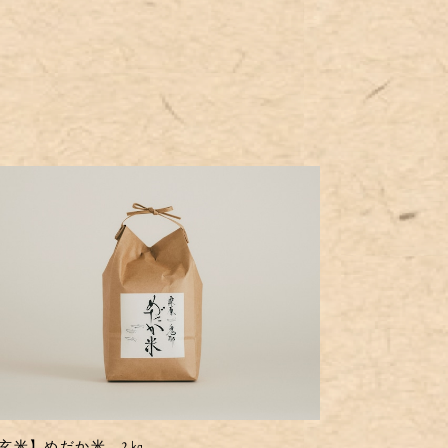
玄米】めだか米 2㎏